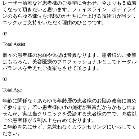
レーザー治療など患者様のご要望に合わせ、
今よりも５歳若
くなって頂きたい
と思います。フェイスライン、ボディライ
ンのあらゆる部位を理想のかたちに仕上げる技術力が当クリ
ニックがご支持をいただく理由のひとつです。
02
T
otal
A
ssist
個々の患者様のお顔や体型は皆異なります。患者様のご要望
はもちろん、美容医療のプロフェッショナルとしてトータル
バランスを考えたご提案をさせて頂きます。
03
T
otal
A
ge
年齢に関係なくあらゆる年齢層の患者様のお悩み改善に努め
て参ります。若い患者様向けの施術が豊富だからかもしれま
せんが、実は当クリニックを受診する患者様の中で、
35歳以
上の患者様が５割以上
を占めております。
ご年齢を気にせず、気兼ねなくカウンセリングにいらしてく
ださい。