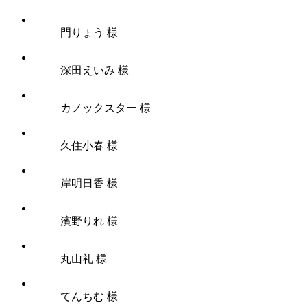
門りょう 様
深田えいみ 様
カノックスター 様
久住小春 様
岸明日香 様
濱野りれ 様
丸山礼 様
てんちむ 様