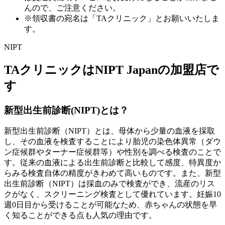
んので、ご注意ください。
※領収書の宛名は「TAクリニック」とお願いいたしま
す。
NIPT
TAクリニックはNIPT Japanの加盟店で
す
新型出生前診断(NIPT)
とは？
新型出生前診断（NIPT）とは、母体から少量の血液を採取
し、その血液を検査することにより
胎児の染色体異常（ダウ
ン症候群やターナー症候群等）や性別を調べる検査
のことで
す。従来の血液による出生前診断と比較して感度、特異度か
らみる検査自体の精度がきわめて高いものです。また、新型
出生前診断（NIPT）は採血のみで検査ができ、流産のリス
クがなく、スクリーニング検査として優れています。
妊娠10
週0日目
から受けることが可能なため、赤ちゃんの状態を早
く知ることができる点も人気の理由です。