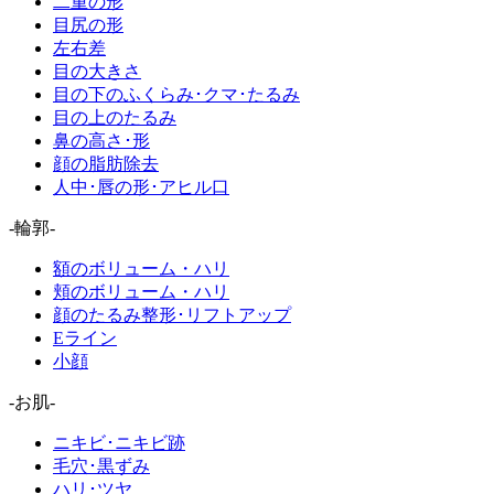
二重の形
目尻の形
左右差
目の大きさ
目の下のふくらみ･クマ･たるみ
目の上のたるみ
鼻の高さ･形
顔の脂肪除去
人中･唇の形･アヒル口
-輪郭-
額のボリューム・ハリ
頬のボリューム・ハリ
顔のたるみ整形･リフトアップ
Eライン
小顔
-お肌-
ニキビ･ニキビ跡
毛穴･黒ずみ
ハリ･ツヤ