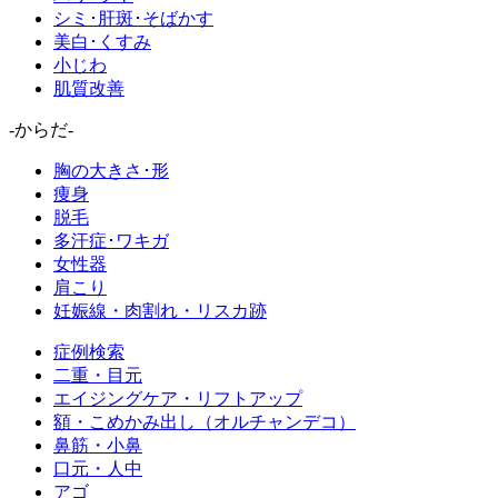
シミ･肝斑･そばかす
美白･くすみ
小じわ
肌質改善
-からだ-
胸の大きさ･形
痩身
脱毛
多汗症･ワキガ
女性器
肩こり
妊娠線・肉割れ・リスカ跡
症例検索
二重・目元
エイジングケア・リフトアップ
額・こめかみ出し（オルチャンデコ）
鼻筋・小鼻
口元・人中
アゴ