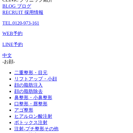
BLOG
ブログ
RECRUIT
採用情報
TEL.0120-973-161
WEB予約
LINE予約
中文
-お顔-
二重整形・目元
リフトアップ・小顔
顔の脂肪注入
顔の脂肪除去
鼻整形・小鼻整形
口整形・唇整形
アゴ整形
ヒアルロン酸注射
ボトックス注射
注射-プチ整形その他