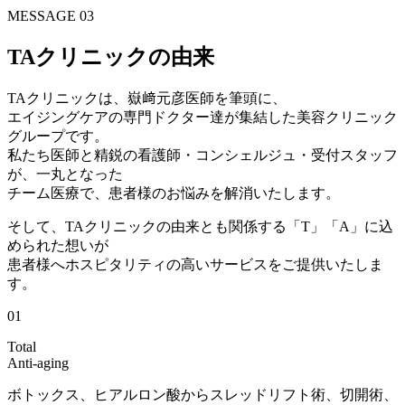
MESSAGE 03
TAクリニックの
由来
TAクリニックは、嶽﨑元彦医師を筆頭に、
エイジングケアの専門ドクター達が集結した美容クリニック
グループ
です。
私たち
医師
と
精鋭の看護師・コンシェルジュ・受付スタッフ
が、一丸となった
チーム医療で、患者様のお悩みを解消いたします。
そして、TAクリニックの由来とも関係する
「T」「A」に込
められた想い
が
患者様へホスピタリティの高いサービスをご提供いたしま
す。
01
T
otal
A
nti-aging
ボトックス、ヒアルロン酸からスレッドリフト術、切開術、