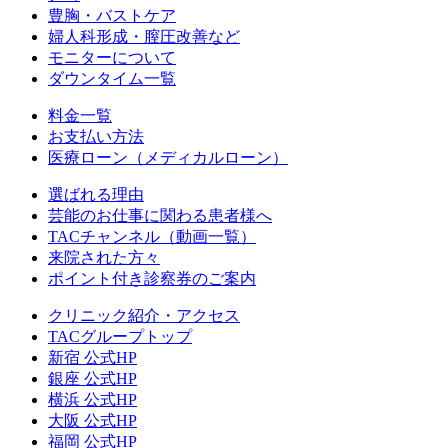
豊胸・バストケア
婦人科形成・膣圧改善など
モニターについて
ダウンタイム一覧
料金一覧
お支払い方法
医療ローン（メディカルローン）
選ばれる理由
芸能のお仕事に関わる患者様へ
TACチャンネル（動画一覧）
来院された方々
ポイント付き診察券のご案内
クリニック紹介・アクセス
TACグループトップ
新宿 公式HP
銀座 公式HP
横浜 公式HP
大阪 公式HP
福岡 公式HP