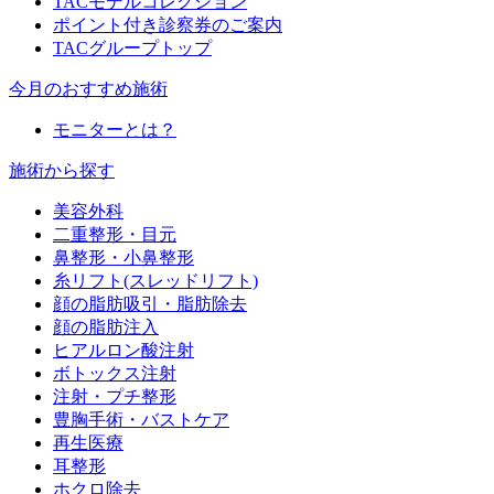
TACモデルコレクション
ポイント付き診察券のご案内
TACグループトップ
今月のおすすめ施術
モニターとは？
施術から探す
美容外科
二重整形・目元
鼻整形・小鼻整形
糸リフト(スレッドリフト)
顔の脂肪吸引・脂肪除去
顔の脂肪注入
ヒアルロン酸注射
ボトックス注射
注射・プチ整形
豊胸手術・バストケア
再生医療
耳整形
ホクロ除去