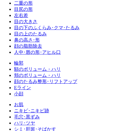
二重の形
目尻の形
左右差
目の大きさ
目の下のふくらみ･クマ･たるみ
目の上のたるみ
鼻の高さ･形
顔の脂肪除去
人中･唇の形･アヒル口
輪郭
額のボリューム・ハリ
頬のボリューム・ハリ
顔のたるみ整形･リフトアップ
Eライン
小顔
お肌
ニキビ･ニキビ跡
毛穴･黒ずみ
ハリ･ツヤ
シミ･肝斑･そばかす