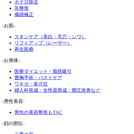
ホクロ除去
耳整形
傷跡修正
-お肌-
スキンケア（美白・毛穴・シワ）
リフトアップ（レーザー）
再生医療
-お身体-
医療ダイエット・脂肪吸引
豊胸手術・バストケア
ワキガ・多汗症
婦人科形成・女性器形成・膣圧改善など
-男性美容-
男性の美容整形もTAC
-顔の部位-