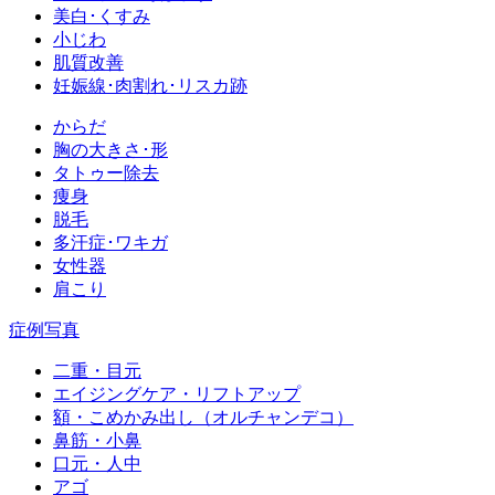
美白･くすみ
小じわ
肌質改善
妊娠線･肉割れ･リスカ跡
からだ
胸の大きさ･形
タトゥー除去
痩身
脱毛
多汗症･ワキガ
女性器
肩こり
症例写真
二重・目元
エイジングケア・リフトアップ
額・こめかみ出し（オルチャンデコ）
鼻筋・小鼻
口元・人中
アゴ