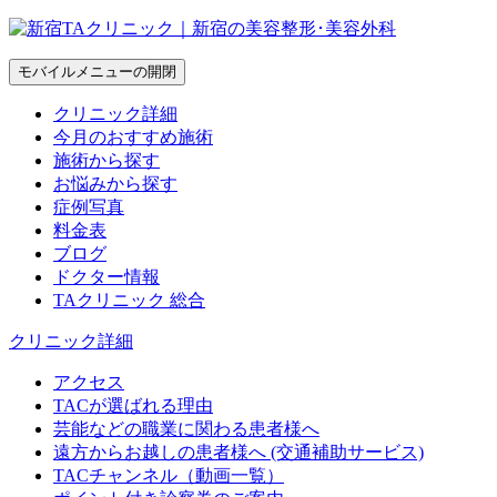
モバイルメニューの開閉
クリニック詳細
今月のおすすめ施術
施術から探す
お悩みから探す
症例写真
料金表
ブログ
ドクター情報
TAクリニック 総合
クリニック詳細
アクセス
TACが選ばれる理由
芸能などの職業に関わる患者様へ
遠方からお越しの患者様へ (交通補助サービス)
TACチャンネル（動画一覧）