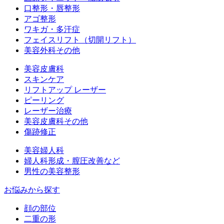
口整形・唇整形
アゴ整形
ワキガ・多汗症
フェイスリフト（切開リフト）
美容外科その他
美容皮膚科
スキンケア
リフトアップ レーザー
ピーリング
レーザー治療
美容皮膚科その他
傷跡修正
美容婦人科
婦人科形成・膣圧改善など
男性の美容整形
お悩みから探す
顔の部位
二重の形