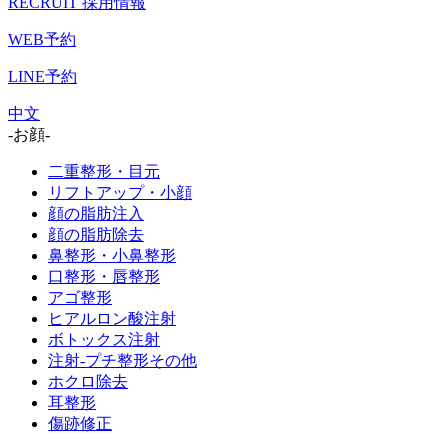
RECRUIT
採用情報
WEB予約
LINE予約
中文
-お顔-
二重整形・目元
リフトアップ・小顔
顔の脂肪注入
顔の脂肪除去
鼻整形・小鼻整形
口整形・唇整形
アゴ整形
ヒアルロン酸注射
ボトックス注射
注射-プチ整形その他
ホクロ除去
耳整形
傷跡修正