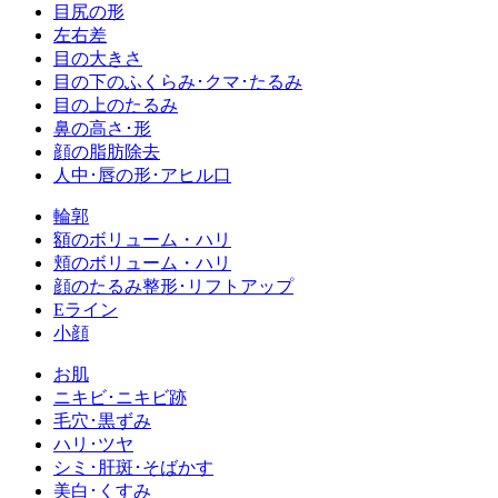
目尻の形
左右差
目の大きさ
目の下のふくらみ･クマ･たるみ
目の上のたるみ
鼻の高さ･形
顔の脂肪除去
人中･唇の形･アヒル口
輪郭
額のボリューム・ハリ
頬のボリューム・ハリ
顔のたるみ整形･リフトアップ
Eライン
小顔
お肌
ニキビ･ニキビ跡
毛穴･黒ずみ
ハリ･ツヤ
シミ･肝斑･そばかす
美白･くすみ