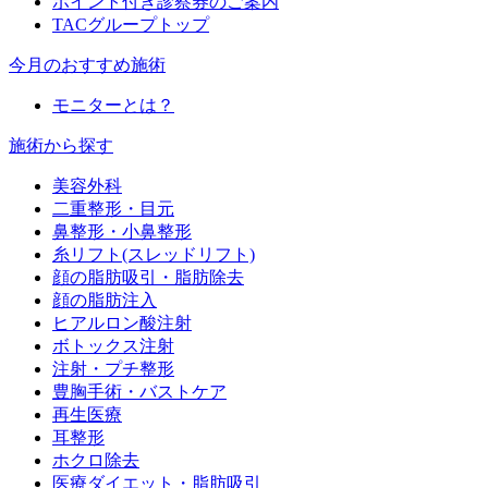
ポイント付き診察券のご案内
TACグループトップ
今月のおすすめ施術
モニターとは？
施術から探す
美容外科
二重整形・目元
鼻整形・小鼻整形
糸リフト(スレッドリフト)
顔の脂肪吸引・脂肪除去
顔の脂肪注入
ヒアルロン酸注射
ボトックス注射
注射・プチ整形
豊胸手術・バストケア
再生医療
耳整形
ホクロ除去
医療ダイエット・脂肪吸引