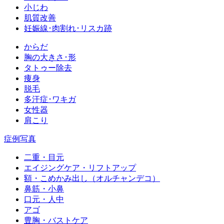
小じわ
肌質改善
妊娠線･肉割れ･リスカ跡
からだ
胸の大きさ･形
タトゥー除去
痩身
脱毛
多汗症･ワキガ
女性器
肩こり
症例写真
二重・目元
エイジングケア・リフトアップ
額・こめかみ出し（オルチャンデコ）
鼻筋・小鼻
口元・人中
アゴ
豊胸・バストケア