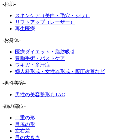
-お肌-
スキンケア（美白・毛穴・シワ）
リフトアップ（レーザー）
再生医療
-お身体-
医療ダイエット・脂肪吸引
豊胸手術・バストケア
ワキガ・多汗症
婦人科形成・女性器形成・膣圧改善など
-男性美容-
男性の美容整形もTAC
-顔の部位-
二重の形
目尻の形
左右差
目の大きさ