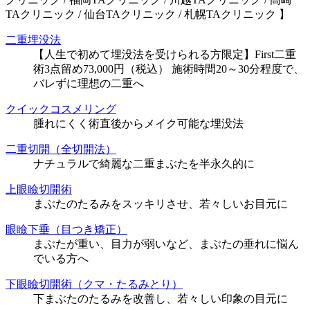
TAクリニック / 仙台TAクリニック / 札幌TAクリニック 】
二重埋没法
【人生で初めて埋没法を受けられる方限定】First二重
術3点留め73,000円（税込） 施術時間20～30分程度で、
バレずに理想の二重へ
クイックコスメリング
腫れにくく術直後からメイク可能な埋没法
二重切開（全切開法）
ナチュラルで綺麗な二重まぶたを半永久的に
上眼瞼切開術
まぶたのたるみをスッキリさせ、若々しいお目元に
眼瞼下垂（目つき矯正）
まぶたが重い、目力が弱いなど、まぶたの垂れに悩ん
でいる方へ
下眼瞼切開術（クマ・たるみとり）
下まぶたのたるみを改善し、若々しい印象の目元に