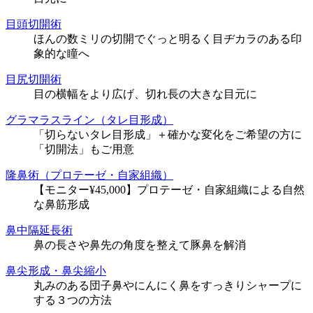
目頭切開術
ほんの数ミリの切開でぐっと明るく目ヂカラのある印
象的な瞳へ
目尻切開術
目の横幅をより広げ、切れ長の大きな目元に
グラマラスライン（タレ目形成）
「切らないタレ目形成」＋確かな変化をご希望の方に
「切開法」もご用意
隆鼻術（プロテーゼ・自家組織）
【モニター¥45,000】プロテーゼ・自家組織による自然
な鼻筋形成
鼻中隔延長術
鼻の長さや鼻先の角度を整えて豚鼻を解消
鼻尖形成・鼻尖縮小
丸みのある団子鼻やにんにく鼻をすっきりシャープに
する３つの方法