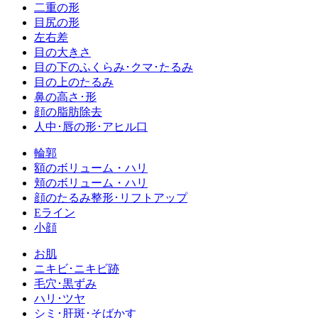
二重の形
目尻の形
左右差
目の大きさ
目の下のふくらみ･クマ･たるみ
目の上のたるみ
鼻の高さ･形
顔の脂肪除去
人中･唇の形･アヒル口
輪郭
額のボリューム・ハリ
頬のボリューム・ハリ
顔のたるみ整形･リフトアップ
Eライン
小顔
お肌
ニキビ･ニキビ跡
毛穴･黒ずみ
ハリ･ツヤ
シミ･肝斑･そばかす