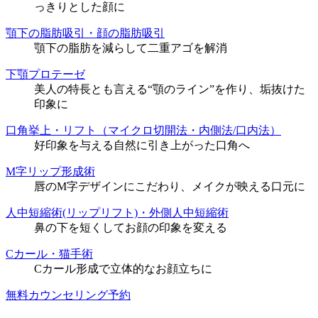
っきりとした顔に
顎下の脂肪吸引・顔の脂肪吸引
顎下の脂肪を減らして二重アゴを解消
下顎プロテーゼ
美人の特長とも言える“顎のライン”を作り、垢抜けた
印象に
口角挙上・リフト（マイクロ切開法・内側法/口内法）
好印象を与える自然に引き上がった口角へ
M字リップ形成術
唇のM字デザインにこだわり、メイクが映える口元に
人中短縮術(リップリフト)・外側人中短縮術
鼻の下を短くしてお顔の印象を変える
Cカール・猫手術
Cカール形成で立体的なお顔立ちに
無料カウンセリング予約