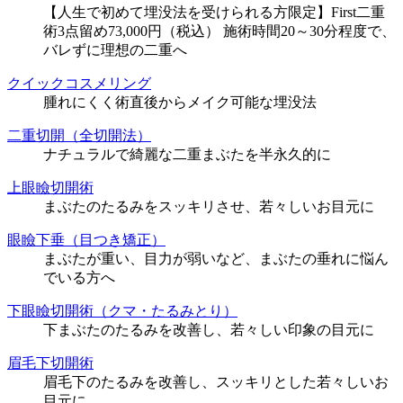
【人生で初めて埋没法を受けられる方限定】First二重
術3点留め73,000円（税込） 施術時間20～30分程度で、
バレずに理想の二重へ
クイックコスメリング
腫れにくく術直後からメイク可能な埋没法
二重切開（全切開法）
ナチュラルで綺麗な二重まぶたを半永久的に
上眼瞼切開術
まぶたのたるみをスッキリさせ、若々しいお目元に
眼瞼下垂（目つき矯正）
まぶたが重い、目力が弱いなど、まぶたの垂れに悩ん
でいる方へ
下眼瞼切開術（クマ・たるみとり）
下まぶたのたるみを改善し、若々しい印象の目元に
眉毛下切開術
眉毛下のたるみを改善し、スッキリとした若々しいお
目元に