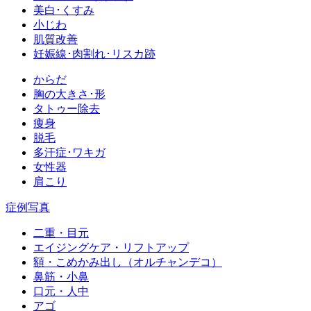
美白･くすみ
小じわ
肌質改善
妊娠線･肉割れ･リスカ跡
からだ
胸の大きさ･形
タトゥー除去
痩身
脱毛
多汗症･ワキガ
女性器
肩こり
症例写真
二重・目元
エイジングケア・リフトアップ
額・こめかみ出し（オルチャンデコ）
鼻筋・小鼻
口元・人中
アゴ