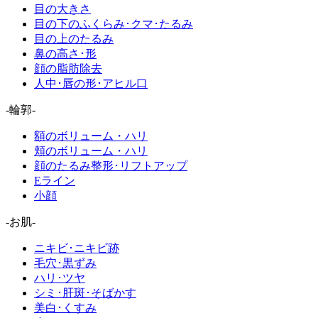
目の大きさ
目の下のふくらみ･クマ･たるみ
目の上のたるみ
鼻の高さ･形
顔の脂肪除去
人中･唇の形･アヒル口
-輪郭-
額のボリューム・ハリ
頬のボリューム・ハリ
顔のたるみ整形･リフトアップ
Eライン
小顔
-お肌-
ニキビ･ニキビ跡
毛穴･黒ずみ
ハリ･ツヤ
シミ･肝斑･そばかす
美白･くすみ