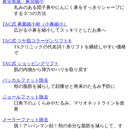
鼻尖形成・鼻尖縮小
丸みのある団子鼻やにんにく鼻をすっきりシャープに
する３つの方法
TAC式 鼻翼縮小術（小鼻縮小）
広がる小鼻を縮小してスッキリとしたお鼻へ
TAC式 ツヤ肌コラーゲンリフト®
TAクリニックの代名詞！糸リフトを継続しやすい価格
で
TAC式 ショッピングリフト
肌の内側から弾力やハリを取り戻す
バッカルファット除去
頬の脂肪を減らして顔痩せと将来のたるみ予防に
ジョールファット除去
口角下のふくらみやたるみ、マリオネットラインを改
善
メーラーファット除去
脱！ア○パンマン顔！頬の余分な脂肪を減らして、す