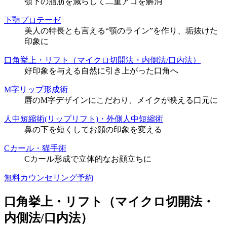
顎下の脂肪を減らして二重アゴを解消
下顎プロテーゼ
美人の特長とも言える“顎のライン”を作り、垢抜けた
印象に
口角挙上・リフト（マイクロ切開法・内側法/口内法）
好印象を与える自然に引き上がった口角へ
M字リップ形成術
唇のM字デザインにこだわり、メイクが映える口元に
人中短縮術(リップリフト)・外側人中短縮術
鼻の下を短くしてお顔の印象を変える
Cカール・猫手術
Cカール形成で立体的なお顔立ちに
無料カウンセリング予約
口角挙上・リフト
（マイクロ切開法・
内側法/口内法）