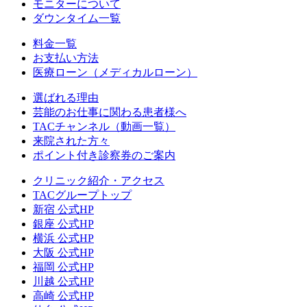
モニターについて
ダウンタイム一覧
料金一覧
お支払い方法
医療ローン（メディカルローン）
選ばれる理由
芸能のお仕事に関わる患者様へ
TACチャンネル（動画一覧）
来院された方々
ポイント付き診察券のご案内
クリニック紹介・アクセス
TACグループトップ
新宿 公式HP
銀座 公式HP
横浜 公式HP
大阪 公式HP
福岡 公式HP
川越 公式HP
高崎 公式HP