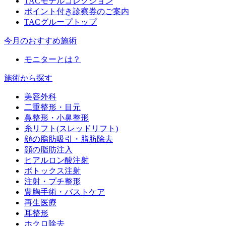
TACモデルコレクション
ポイント付き診察券のご案内
TACグループトップ
今月のおすすめ施術
モニターとは？
施術から探す
美容外科
二重整形・目元
鼻整形・小鼻整形
糸リフト(スレッドリフト)
顔の脂肪吸引・脂肪除去
顔の脂肪注入
ヒアルロン酸注射
ボトックス注射
注射・プチ整形
豊胸手術・バストケア
再生医療
耳整形
ホクロ除去