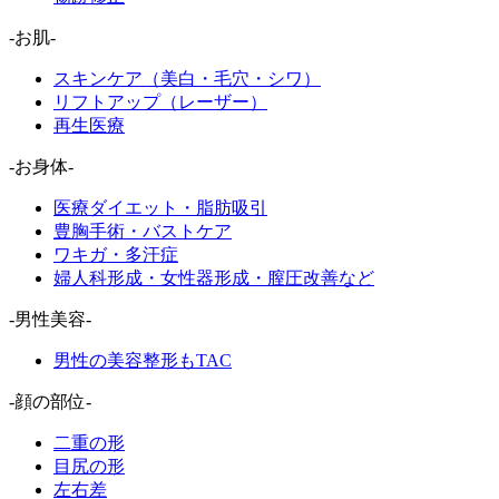
-お肌-
スキンケア（美白・毛穴・シワ）
リフトアップ（レーザー）
再生医療
-お身体-
医療ダイエット・脂肪吸引
豊胸手術・バストケア
ワキガ・多汗症
婦人科形成・女性器形成・膣圧改善など
-男性美容-
男性の美容整形もTAC
-顔の部位-
二重の形
目尻の形
左右差