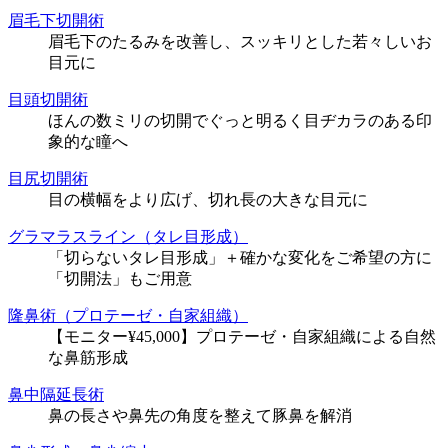
眉毛下切開術
眉毛下のたるみを改善し、スッキリとした若々しいお
目元に
目頭切開術
ほんの数ミリの切開でぐっと明るく目ヂカラのある印
象的な瞳へ
目尻切開術
目の横幅をより広げ、切れ長の大きな目元に
グラマラスライン（タレ目形成）
「切らないタレ目形成」＋確かな変化をご希望の方に
「切開法」もご用意
隆鼻術（プロテーゼ・自家組織）
【モニター¥45,000】プロテーゼ・自家組織による自然
な鼻筋形成
鼻中隔延長術
鼻の長さや鼻先の角度を整えて豚鼻を解消