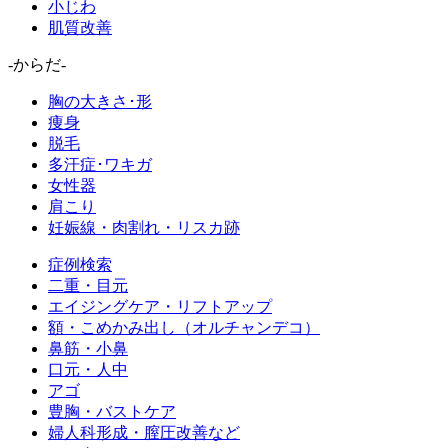
小じわ
肌質改善
-からだ-
胸の大きさ･形
痩身
脱毛
多汗症･ワキガ
女性器
肩こり
妊娠線・肉割れ・リスカ跡
症例検索
二重・目元
エイジングケア・リフトアップ
額・こめかみ出し（オルチャンデコ）
鼻筋・小鼻
口元・人中
アゴ
豊胸・バストケア
婦人科形成・膣圧改善など